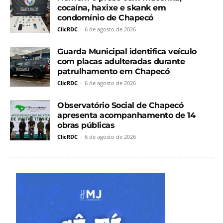
cocaína, haxixe e skank em
condomínio de Chapecó
ClicRDC
-
6 de agosto de 2026
Guarda Municipal identifica veículo
com placas adulteradas durante
patrulhamento em Chapecó
ClicRDC
-
6 de agosto de 2026
Observatório Social de Chapecó
apresenta acompanhamento de 14
obras públicas
ClicRDC
-
6 de agosto de 2026