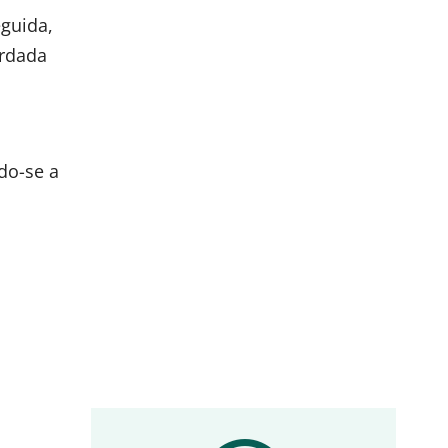
eguida,
ardada
do-se a