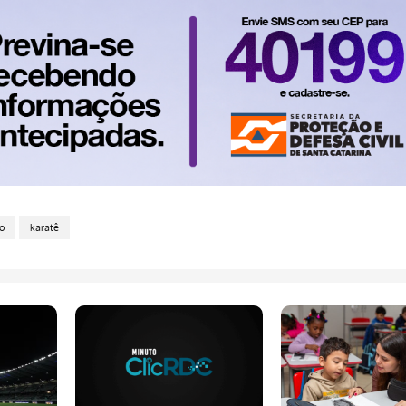
o
karatê