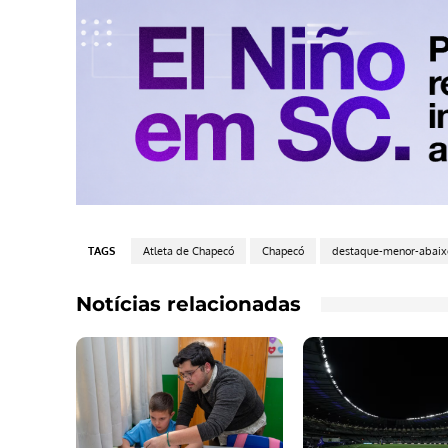
TAGS
Atleta de Chapecó
Chapecó
destaque-menor-abaix
Notícias relacionadas