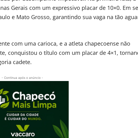
inas Gerais com um expressivo placar de 10×0. Em s
ulo e Mato Grosso, garantindo sua vaga na tão agu
rente com uma carioca, e a atleta chapecoense não
 conquistou o título com um placar de 4×1, tornan
oria cadete.
- Continua após o anúncio -