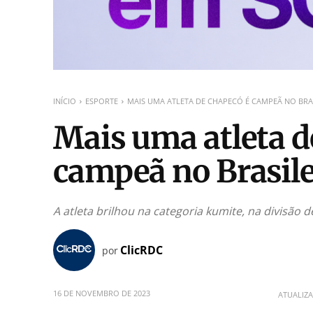
INÍCIO
ESPORTE
MAIS UMA ATLETA DE CHAPECÓ É CAMPEÃ NO BRA
Mais uma atleta d
campeã no Brasile
A atleta brilhou na categoria kumite, na divisão 
ClicRDC
por
16 DE NOVEMBRO DE 2023
ATUALIZ