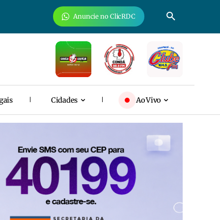
Anuncie no ClicRDC
gais
Cidades
Ao Vivo