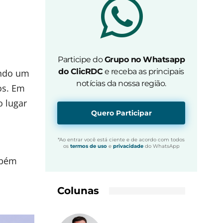
Participe do
Grupo no Whatsapp
do ClicRDC
e receba as principais
ando um
notícias da nossa região.
os. Em
o lugar
Quero Participar
*Ao entrar você está ciente e de acordo com todos
os
termos de uso
e
privacidade
do WhatsApp
mbém
Colunas