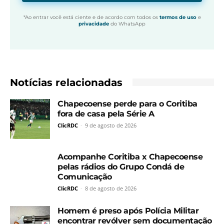
*Ao entrar você está ciente e de acordo com todos os
termos de uso
e
privacidade
do WhatsApp
Notícias relacionadas
Chapecoense perde para o Coritiba
fora de casa pela Série A
ClicRDC
-
9 de agosto de 2026
Acompanhe Coritiba x Chapecoense
pelas rádios do Grupo Condá de
Comunicação
ClicRDC
-
8 de agosto de 2026
Homem é preso após Polícia Militar
encontrar revólver sem documentação