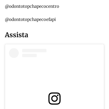
@odontotopchapecocentro
@odontotopchapecoefapi
Assista