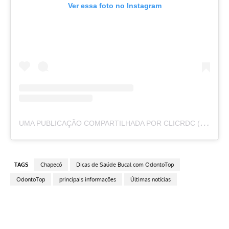
Ver essa foto no Instagram
U
MA PUBLICAÇÃO COMPARTILHADA POR CLICRDC (@CLICRDC)
TAGS
Chapecó
Dicas de Saúde Bucal com OdontoTop
OdontoTop
principais informações
Últimas notícias