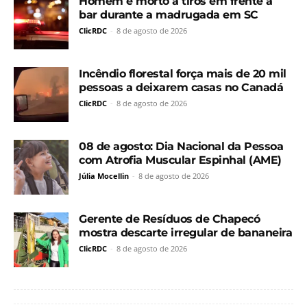
Homem é morto a tiros em frente a
bar durante a madrugada em SC
ClicRDC
-
8 de agosto de 2026
Incêndio florestal força mais de 20 mil
pessoas a deixarem casas no Canadá
ClicRDC
-
8 de agosto de 2026
08 de agosto: Dia Nacional da Pessoa
com Atrofia Muscular Espinhal (AME)
Júlia Mocellin
-
8 de agosto de 2026
Gerente de Resíduos de Chapecó
mostra descarte irregular de bananeira
ClicRDC
-
8 de agosto de 2026