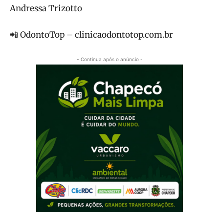
Andressa Trizotto
📲 OdontoTop – clinicaodontotop.com.br
- Continua após o anúncio -