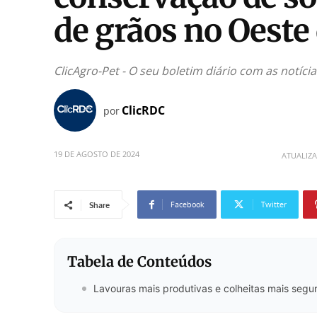
de grãos no Oeste
ClicAgro-Pet - O seu boletim diário com as notíc
ClicRDC
por
19 DE AGOSTO DE 2024
ATUALIZ
Facebook
Twitter
Share
Tabela de Conteúdos
Lavouras mais produtivas e colheitas mais segu