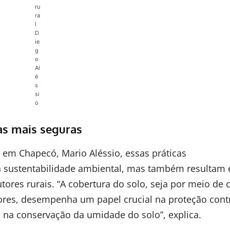
ru
ra
l
D
ie
g
o
Al
é
s
si
o
as mais seguras
 em Chapecó, Mario Aléssio, essas práticas
a sustentabilidade ambiental, mas também resultam
ores rurais. “A cobertura do solo, seja por meio de 
iores, desempenha um papel crucial na proteção cont
e na conservação da umidade do solo”, explica.