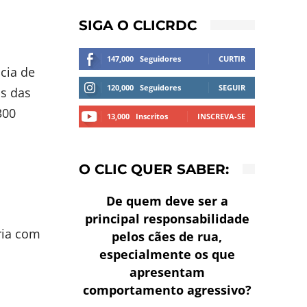
SIGA O CLICRDC
147,000
Seguidores
CURTIR
cia de
120,000
Seguidores
SEGUIR
os das
300
13,000
Inscritos
INSCREVA-SE
O CLIC QUER SABER:
De quem deve ser a
principal responsabilidade
ria com
pelos cães de rua,
especialmente os que
apresentam
comportamento agressivo?