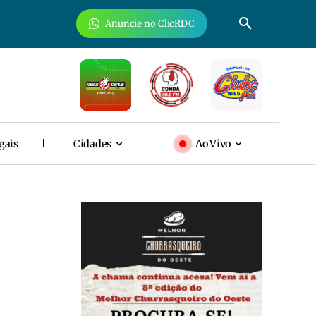
Anuncie no ClicRDC
gais
Cidades
Ao Vivo