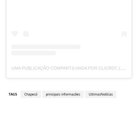
U
MA PUBLICAÇÃO COMPARTILHADA POR CLICRDC (@CLICRDC)
TAGS
Chapecó
principais informações
UltimasNotícias