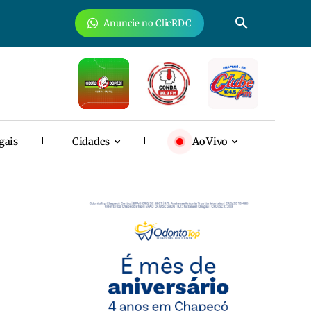
Anuncie no ClicRDC
gais
Cidades
Ao Vivo