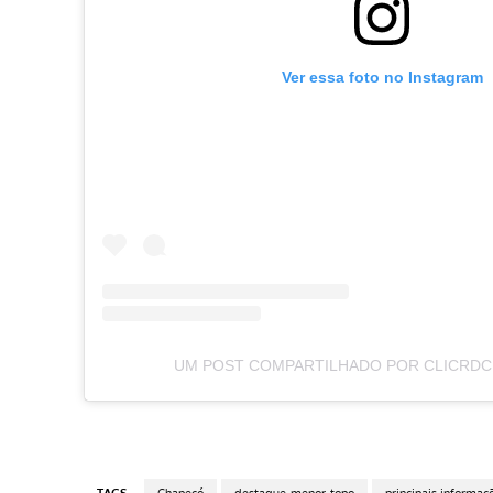
Ver essa foto no Instagram
UM POST COMPARTILHADO POR CLICRDC
TAGS
Chapecó
destaque-menor-topo
principais informaç