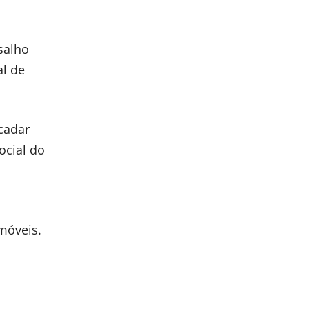
salho
al de
cadar
ocial do
móveis.