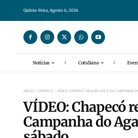
Quinta-Feira, Agosto 6, 2026
Notícias
Cotidiano
Even
INÍCIO
CHAPECÓ
VÍDEO: CHAPECÓ REALIZA DIA D DA CAMPANHA 
VÍDEO: Chapecó re
Campanha do Aga
sábado