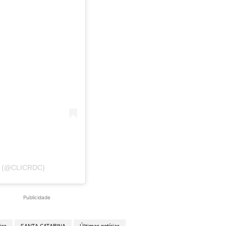
 (@CLICRDC)
Publicidade
ões
SANTA CATARINA
Últimas notícias