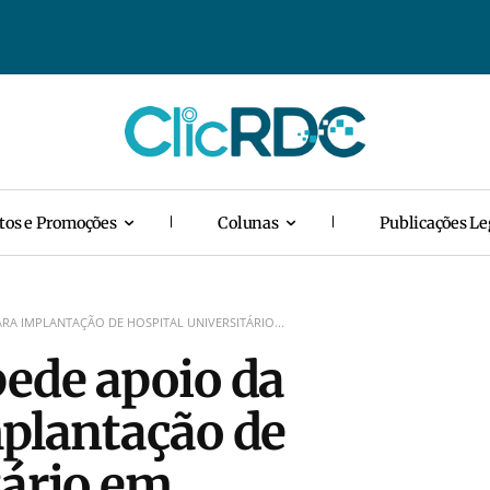
tos e Promoções
Colunas
Publicações Le
ARA IMPLANTAÇÃO DE HOSPITAL UNIVERSITÁRIO...
pede apoio da
mplantação de
tário em