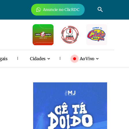
Anuncie no ClicRDC
gais
Cidades
Ao Vivo