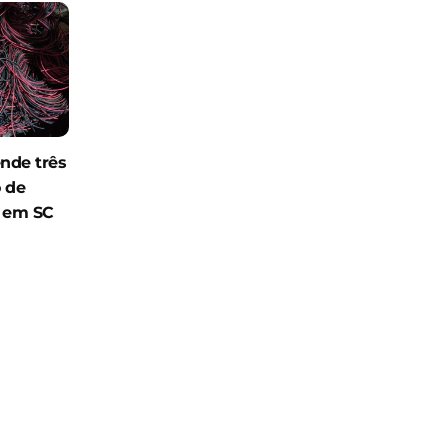
ende três
 de
a em SC