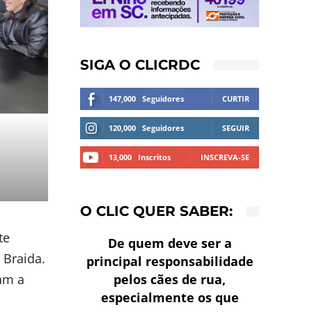
SIGA O CLICRDC
147,000
Seguidores
CURTIR
120,000
Seguidores
SEGUIR
13,000
Inscritos
INSCREVA-SE
O CLIC QUER SABER:
te
De quem deve ser a
 Braida.
principal responsabilidade
pelos cães de rua,
am a
especialmente os que