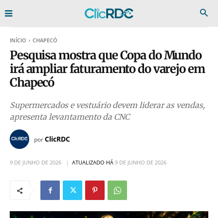
INÍCIO
CHAPECÓ
Pesquisa mostra que Copa do Mundo
irá ampliar faturamento do varejo em
Chapecó
Supermercados e vestuário devem liderar as vendas,
apresenta levantamento da CNC
ClicRDC
por
9 DE JUNHO DE 2026
ATUALIZADO HÁ
9 DE JUNHO DE 2026