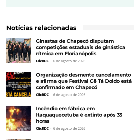
Notícias relacionadas
Ginastas de Chapecó disputam
competições estaduais de ginástica
rítmica em Florianópolis
ClicRDC
-
6 de agosto de 2026
Organização desmente cancelamento
e afirma que Festival Cê Tá Doido está
confirmado em Chapecó
ClicRDC
-
6 de agosto de 2026
Incêndio em fábrica em
Itaquaquecetuba é extinto após 33
horas
ClicRDC
-
6 de agosto de 2026