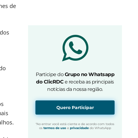
ones de
 dos
 do
Participe do
Grupo no Whatsapp
do ClicRDC
e receba as principais
notícias da nossa região.
os
Quero Participar
uais
alhos.
*Ao entrar você está ciente e de acordo com todos
os
termos de uso
e
privacidade
do WhatsApp