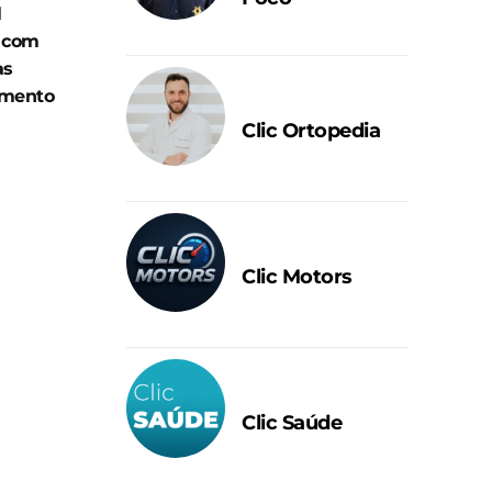
l
o com
as
amento
Clic Ortopedia
Clic Motors
Clic Saúde