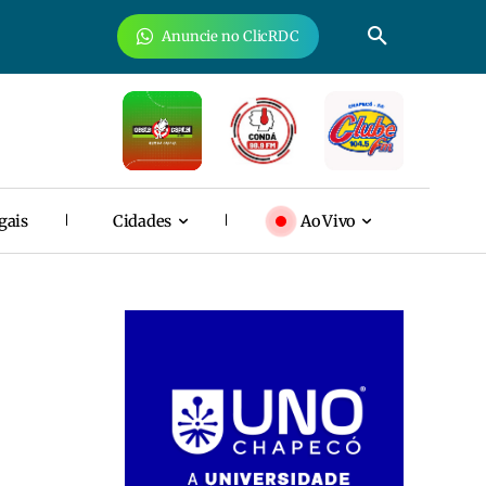
Anuncie no ClicRDC
gais
Cidades
Ao Vivo