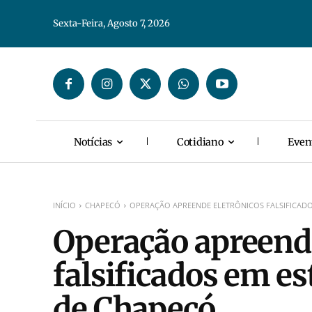
Sexta-Feira, Agosto 7, 2026
Notícias
Cotidiano
Even
INÍCIO
CHAPECÓ
OPERAÇÃO APREENDE ELETRÔNICOS FALSIFICAD
Operação apreende
falsificados em e
de Chapecó