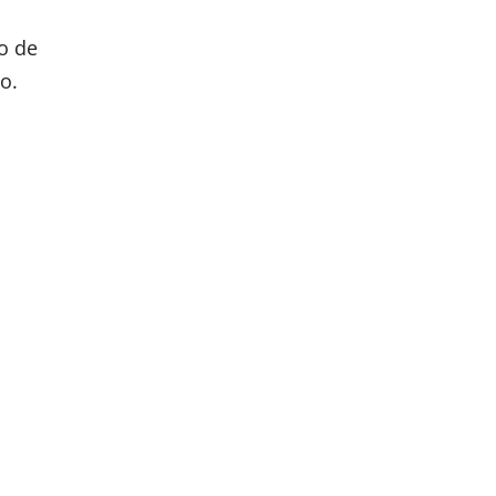
o de
o.