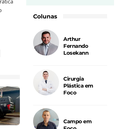
rática
o
Colunas
Arthur
Fernando
Losekann
Cirurgia
Plástica em
Foco
Campo em
Foco