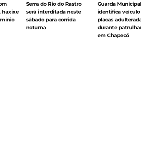
com
Serra do Rio do Rastro
Guarda Municipa
 haxixe
será interditada neste
identifica veícul
omínio
sábado para corrida
placas adulterad
noturna
durante patrulh
em Chapecó