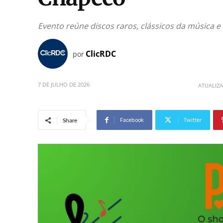
Evento reúne discos raros, clássicos da música e
ClicRDC
por
7 DE JULHO DE 2026
ATUALIZ
Facebook
Twitter
Share