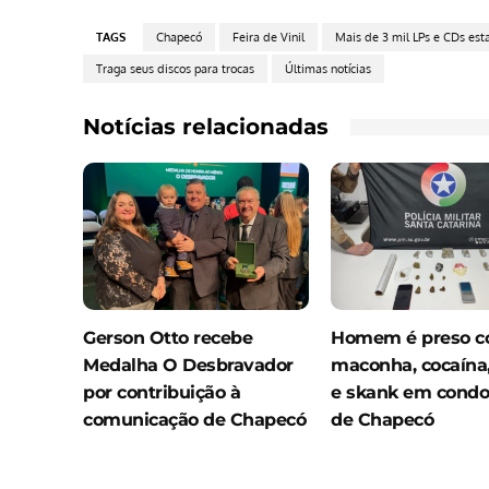
TAGS
Chapecó
Feira de Vinil
Mais de 3 mil LPs e CDs est
Traga seus discos para trocas
Últimas notícias
Notícias relacionadas
Gerson Otto recebe
Homem é preso 
Medalha O Desbravador
maconha, cocaína,
por contribuição à
e skank em cond
comunicação de Chapecó
de Chapecó