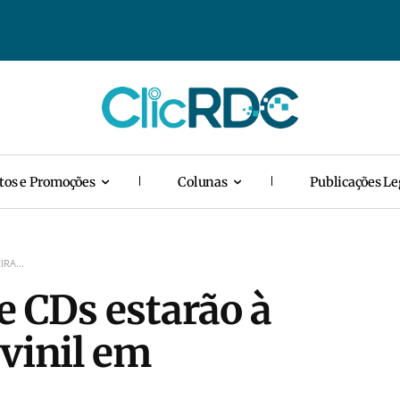
tos e Promoções
Colunas
Publicações Le
RA...
e CDs estarão à
 vinil em