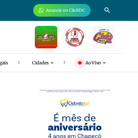
Anuncie no ClicRDC
gais
Cidades
Ao Vivo