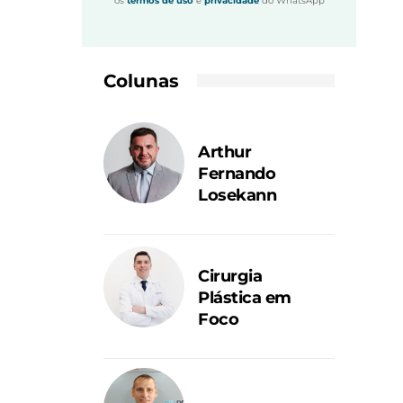
os
termos de uso
e
privacidade
do WhatsApp
Colunas
Arthur
Fernando
Losekann
Cirurgia
Plástica em
Foco