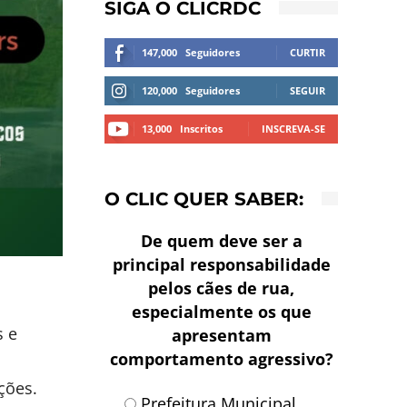
SIGA O CLICRDC
147,000
Seguidores
CURTIR
120,000
Seguidores
SEGUIR
13,000
Inscritos
INSCREVA-SE
O CLIC QUER SABER:
De quem deve ser a
principal responsabilidade
pelos cães de rua,
especialmente os que
s e
apresentam
comportamento agressivo?
ções.
Prefeitura Municipal