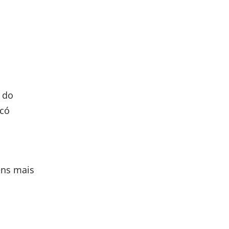
 do
ecó
ens mais