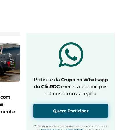
Participe do
Grupo no Whatsapp
do ClicRDC
e receba as principais
l
notícias da nossa região.
o com
as
Quero Participar
amento
*Ao entrar você está ciente e de acordo com todos