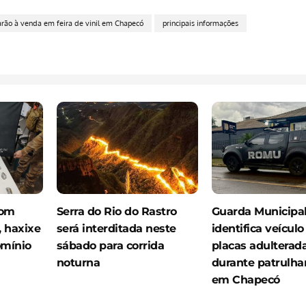
arão à venda em feira de vinil em Chapecó
principais informações
com
Serra do Rio do Rastro
Guarda Municipa
 haxixe
será interditada neste
identifica veícul
omínio
sábado para corrida
placas adulterad
noturna
durante patrulh
em Chapecó