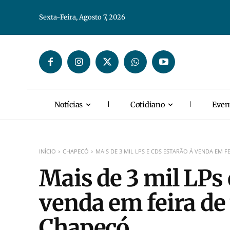
Sexta-Feira, Agosto 7, 2026
Notícias
Cotidiano
Even
INÍCIO
CHAPECÓ
MAIS DE 3 MIL LPS E CDS ESTARÃO À VENDA EM FEI
Mais de 3 mil LPs 
venda em feira de
Chapecó