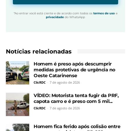
*Ao entrar você está ciente e de acordo com todos os
termos de uso
e
privacidade
do WhatsApp
Notícias relacionadas
Homem é preso após descumprir
medidas protetivas de urgência no
Oeste Catarinense
ClicRDC
-
7 de agosto de 2026
VÍDEO: Motorista tenta fugir da PRF,
capota carro e é preso com 5 mil...
ClicRDC
-
7 de agosto de 2026
Homem fica ferido após colisão entre