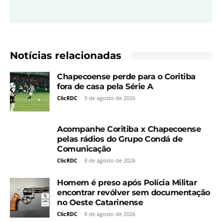
Notícias relacionadas
Chapecoense perde para o Coritiba
fora de casa pela Série A
ClicRDC
-
9 de agosto de 2026
Acompanhe Coritiba x Chapecoense
pelas rádios do Grupo Condá de
Comunicação
ClicRDC
-
8 de agosto de 2026
Homem é preso após Polícia Militar
encontrar revólver sem documentação
no Oeste Catarinense
ClicRDC
-
8 de agosto de 2026