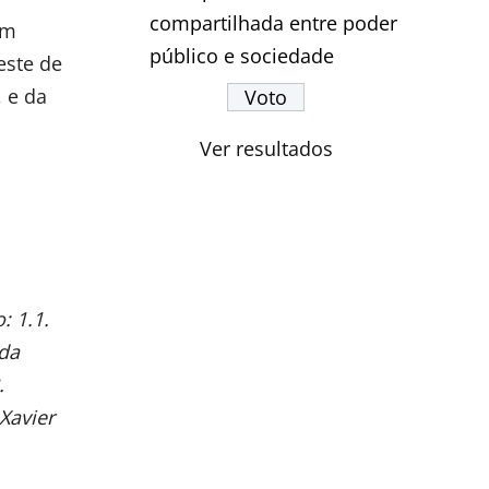
compartilhada entre poder
am
público e sociedade
este de
, e da
Ver resultados
: 1.1.
 da
.
 Xavier