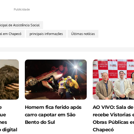
Publicidade
pal de Assistência Social
ial em Chapecó
principais informações
Últimas notícias
e
Homem fica ferido após
AO VIVO: Sala de
que
carro capotar em São
recebe Vistorias
mes
Bento do Sul
Obras Públicas 
digital
Chapecó