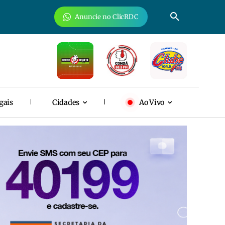
Anuncie no ClicRDC
gais
Cidades
Ao Vivo