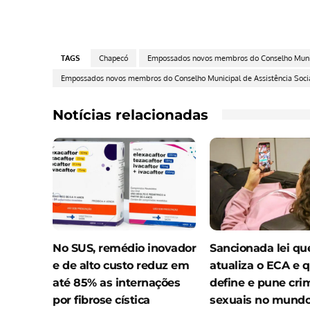
TAGS
Chapecó
Empossados novos membros do Conselho Munici
Empossados novos membros do Conselho Municipal de Assistência Soc
Notícias relacionadas
No SUS, remédio inovador
Sancionada lei qu
e de alto custo reduz em
atualiza o ECA e 
até 85% as internações
define e pune cri
por fibrose cística
sexuais no mundo 