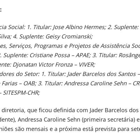
L:
a Social: 1. Titular: Jose Albino Hermes; 2. Suplente:
 Silva; 4. Suplente: Geisy Cromianski;
s, Serviços, Programas e Projetos de Assistência Soci
. Suplente: Cristiane Possa – APAE; 3. Titular: Rosâng
nte: Djonatan Victor Fronza – VIVER;
ores do Setor: 1. Titular: Jader Barcelos dos Santos 
Farias – OAB; 3. Titular: Andressa Caroline Sehn – C
o – SITESPM-CHR;
 diretoria, que ficou definida com Jader Barcelos dos
dente), Andressa Caroline Sehn (primeira secretária) 
uniões são mensais e a próxima está prevista para se