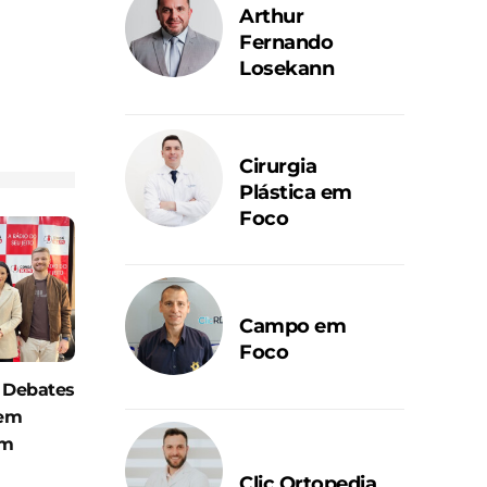
Arthur
Fernando
Losekann
Cirurgia
Plástica em
Foco
Campo em
Foco
 Debates
 em
em
Clic Ortopedia