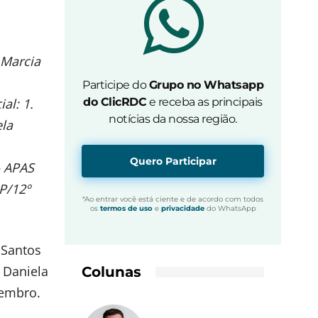
 Marcia
Participe do
Grupo no Whatsapp
al: 1.
do ClicRDC
e receba as principais
notícias da nossa região.
ela
Quero Participar
– APAS
RP/12º
*Ao entrar você está ciente e de acordo com todos
os
termos de uso
e
privacidade
do WhatsApp
 Santos
e Daniela
Colunas
tembro.