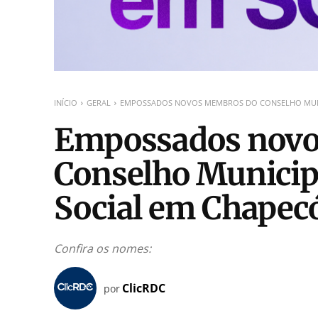
INÍCIO
GERAL
EMPOSSADOS NOVOS MEMBROS DO CONSELHO MUNIC
Empossados novo
Conselho Municipa
Social em Chapec
Confira os nomes:
ClicRDC
por