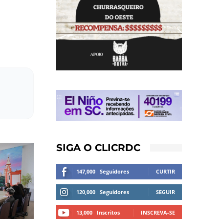
SIGA O CLICRDC
147,000
Seguidores
CURTIR
120,000
Seguidores
SEGUIR
13,000
Inscritos
INSCREVA-SE