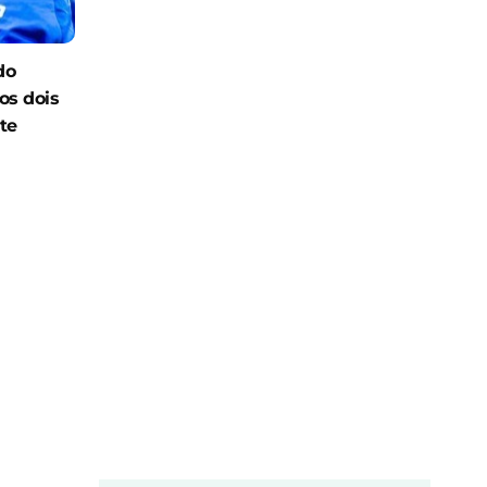
do
os dois
te