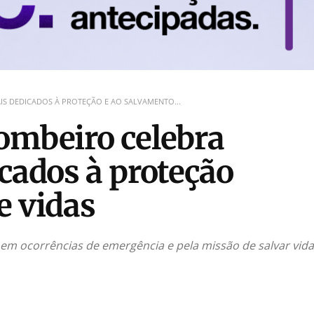
IS DEDICADOS À PROTEÇÃO E AO SALVAMENTO...
ombeiro celebra
icados à proteção
e vidas
 em ocorrências de emergência e pela missão de salvar vid