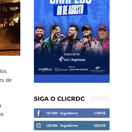
dos
es de
SIGA O CLICRDC
à
de
147,000
Seguidores
CURTIR
120,000
Seguidores
SEGUIR