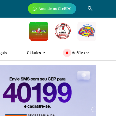
Anuncie no ClicRDC
gais
Cidades
Ao Vivo