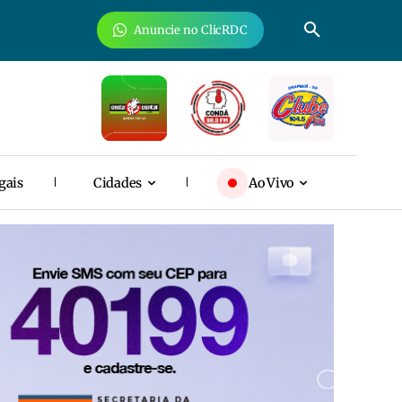
Anuncie no ClicRDC
gais
Cidades
Ao Vivo