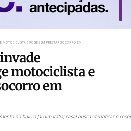
GE MOTOCICLISTA E FOGE SEM PRESTAR SOCORRO EM...
 invade
ge motociclista e
socorro em
nto no bairro Jardim Itália; casal busca identificar o resp