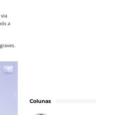
 via
pós a
graves.
Colunas