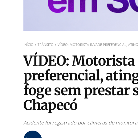
INÍCIO
TRÂNSITO
VÍDEO: MOTORISTA INVADE PREFERENCIAL, ATIN
VÍDEO: Motorista
preferencial, atin
foge sem prestar 
Chapecó
Acidente foi registrado por câmeras de monitorame