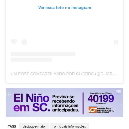
Ver essa foto no Instagram
U
M POST COMPARTILHADO POR CLICRDC (@CLICRDC)
TAGS
destaque-maior
principais informações