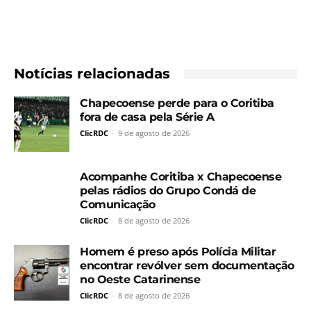
Notícias relacionadas
Chapecoense perde para o Coritiba
fora de casa pela Série A
ClicRDC
-
9 de agosto de 2026
Acompanhe Coritiba x Chapecoense
pelas rádios do Grupo Condá de
Comunicação
ClicRDC
-
8 de agosto de 2026
Homem é preso após Polícia Militar
encontrar revólver sem documentação
no Oeste Catarinense
ClicRDC
-
8 de agosto de 2026