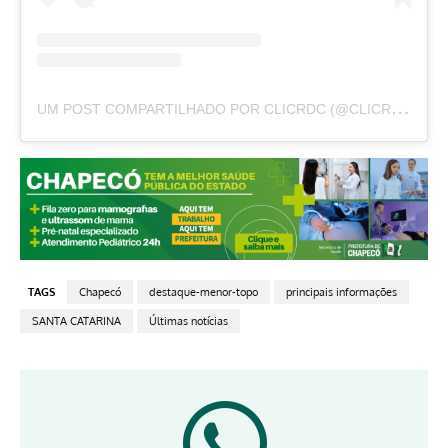
U
M POST COMPARTILHADO POR CLICRDC (@CLICRDC)
TAGS
Chapecó
destaque-menor-topo
principais informações
SANTA CATARINA
Últimas notícias