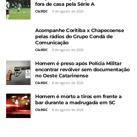
fora de casa pela Série A
ClicRDC
-
9 de agosto de 2026
Acompanhe Coritiba x Chapecoense
pelas rádios do Grupo Condá de
Comunicação
ClicRDC
-
8 de agosto de 2026
Homem é preso após Polícia Militar
encontrar revólver sem documentação
no Oeste Catarinense
ClicRDC
-
8 de agosto de 2026
Homem é morto a tiros em frente a
bar durante a madrugada em SC
ClicRDC
-
8 de agosto de 2026