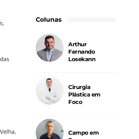
Colunas
s,
Arthur
Fernando
adas
Losekann
Cirurgia
Plástica em
Foco
Velha,
Campo em