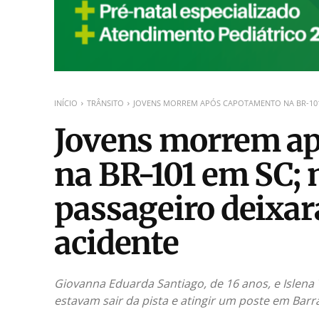
INÍCIO
TRÂNSITO
JOVENS MORREM APÓS CAPOTAMENTO NA BR-101 
Jovens morrem a
na BR-101 em SC; 
passageiro deixar
acidente
Giovanna Eduarda Santiago, de 16 anos, e Islen
estavam sair da pista e atingir um poste em Barr