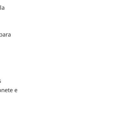
la
para
s
onete e