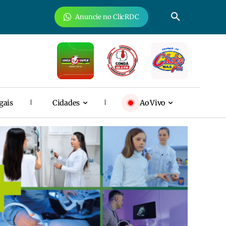
Anuncie no ClicRDC
gais
Cidades
Ao Vivo