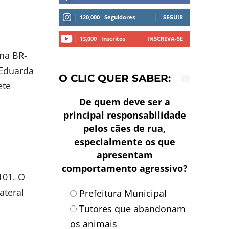
120,000
Seguidores
SEGUIR
13,000
Inscritos
INSCREVA-SE
na BR-
 Eduarda
O CLIC QUER SABER:
ete
De quem deve ser a
principal responsabilidade
pelos cães de rua,
especialmente os que
apresentam
comportamento agressivo?
101. O
ateral
Prefeitura Municipal
Tutores que abandonam
os animais