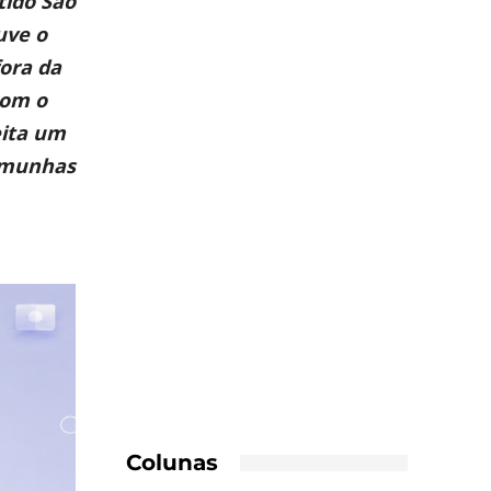
tido São
uve o
ora da
com o
eita um
temunhas
Colunas