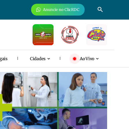
Anuncie no ClicRDC
gais
Cidades
Ao Vivo