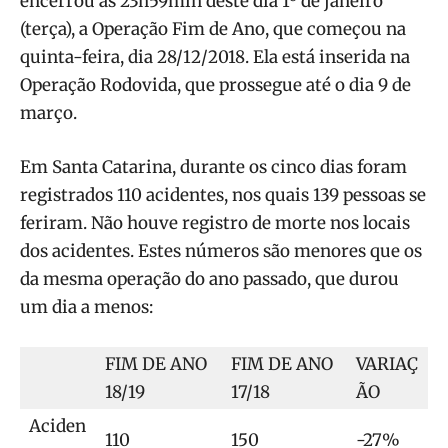
encerrou às 23h59min deste dia 1º de janeiro
(terça), a Operação Fim de Ano, que começou na
quinta-feira, dia 28/12/2018. Ela está inserida na
Operação Rodovida, que prossegue até o dia 9 de
março.
Em Santa Catarina, durante os cinco dias foram
registrados 110 acidentes, nos quais 139 pessoas se
feriram. Não houve registro de morte nos locais
dos acidentes. Estes números são menores que os
da mesma operação do ano passado, que durou
um dia a menos:
FIM DE ANO
FIM DE ANO
VARIAÇ
18/19
17/18
ÃO
Aciden
110
150
-27%