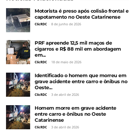
Motorista é preso após colisão frontal e
capotamento no Oeste Catarinense
ClicRDC
-
8 de junho de 2026
PRF apreende 12,5 mil maços de
cigarros e R$ 88 mil em abordagem
em...
ClicRDC
-
18 de maio de 2026
Identificado o homem que morreu em
grave acidente entre carro e ônibus no
Oeste...
ClicRDC
-
3 de abril de 2026
Homem morre em grave acidente
entre carro e ônibus no Oeste
Catarinense
ClicRDC
-
3 de abril de 2026