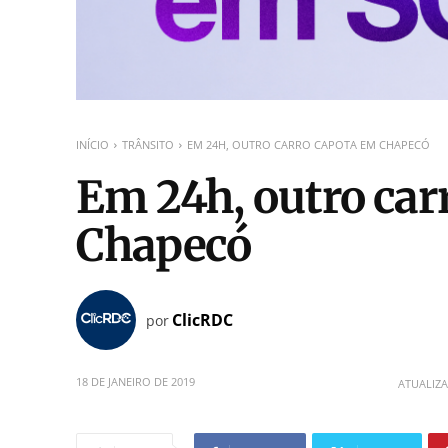
INÍCIO
TRÂNSITO
EM 24H, OUTRO CARRO CAPOTA EM CHAPECÓ
Em 24h, outro car
Chapecó
ClicRDC
por
18 DE JANEIRO DE 2019
ATUALIZ