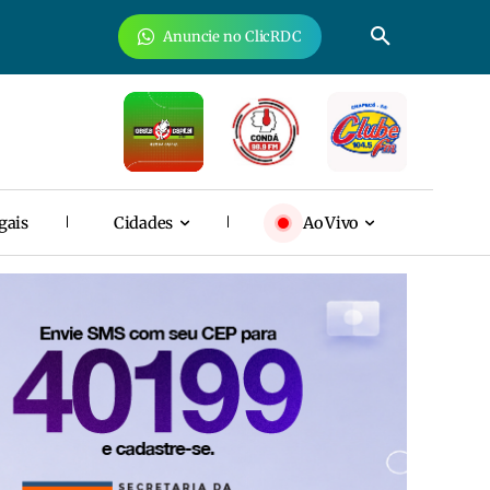
Anuncie no ClicRDC
gais
Cidades
Ao Vivo