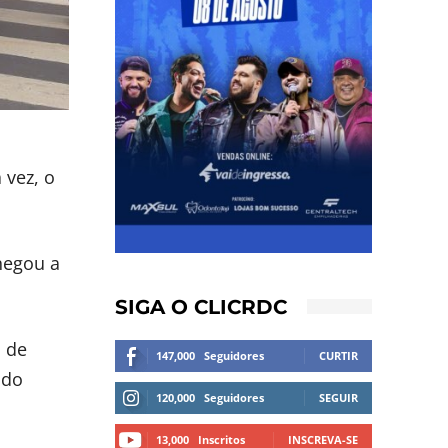
 vez, o
hegou a
SIGA O CLICRDC
o de
147,000
Seguidores
CURTIR
 do
120,000
Seguidores
SEGUIR
13,000
Inscritos
INSCREVA-SE