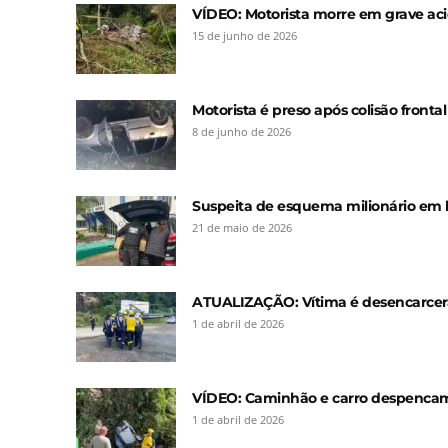
VÍDEO: Motorista morre em grave ac
15 de junho de 2026
Motorista é preso após colisão front
8 de junho de 2026
Suspeita de esquema milionário em lic
21 de maio de 2026
ATUALIZAÇÃO: Vítima é desencarcera
1 de abril de 2026
VÍDEO: Caminhão e carro despencam
1 de abril de 2026