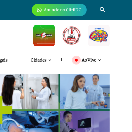
Anuncie no ClicRDC
gais
Cidades
Ao Vivo