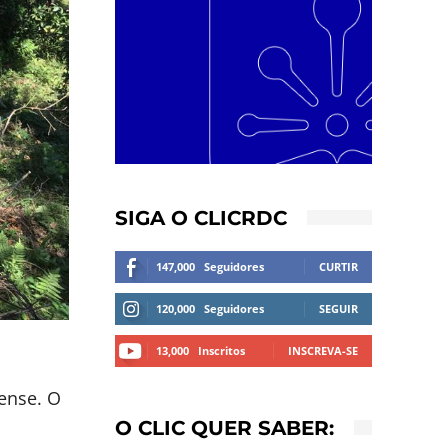
SIGA O CLICRDC
147,000
Seguidores
CURTIR
120,000
Seguidores
SEGUIR
13,000
Inscritos
INSCREVA-SE
nense. O
O CLIC QUER SABER: