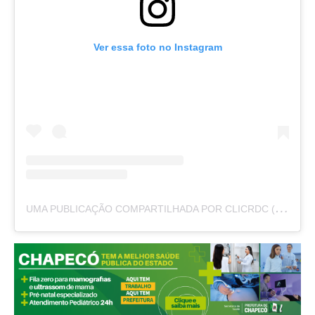
Ver essa foto no Instagram
U
MA PUBLICAÇÃO COMPARTILHADA POR CLICRDC (@CLICRDC)