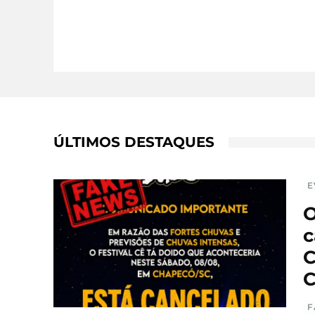
ÚLTIMOS DESTAQUES
E
O
c
C
C
F