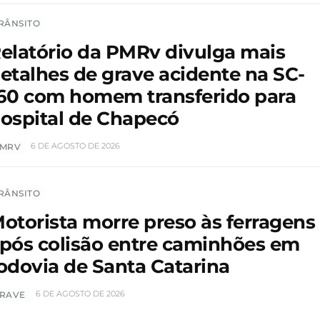
RÂNSITO
elatório da PMRv divulga mais
etalhes de grave acidente na SC-
60 com homem transferido para
ospital de Chapecó
6 DE AGOSTO DE 2026
MRV
RÂNSITO
otorista morre preso às ferragens
pós colisão entre caminhões em
odovia de Santa Catarina
6 DE AGOSTO DE 2026
RAVE