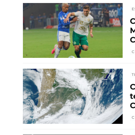
E
C
M
C
C
T
C
t
C
C