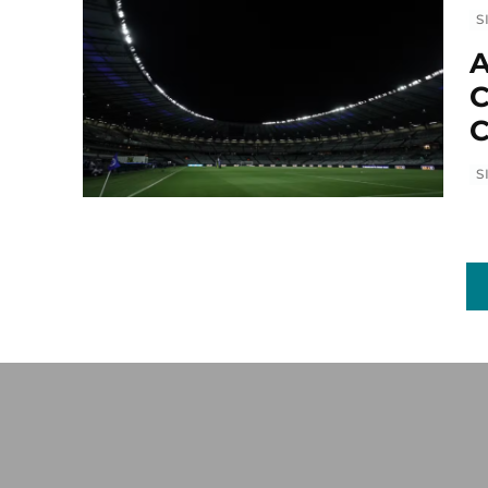
S
A
C
C
S