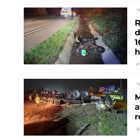
T
R
d
1
h
P
T
M
a
r
G