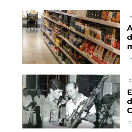
S
A
d
m
S
C
E
d
C
C