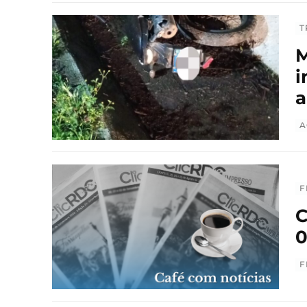
T
M
i
a
A
F
C
0
F