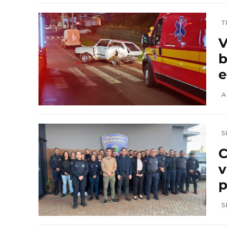
T
V
b
e
A
S
C
v
p
S