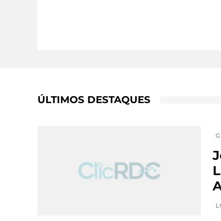
ÚLTIMOS DESTAQUES
G
J
L
A
L