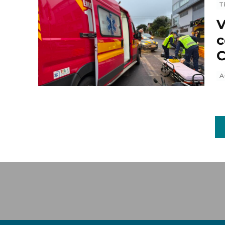
T
V
c
C
A