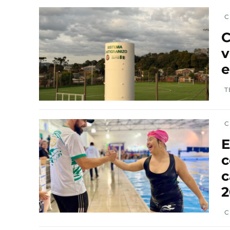
C
C
v
e
T
C
E
c
c
2
C