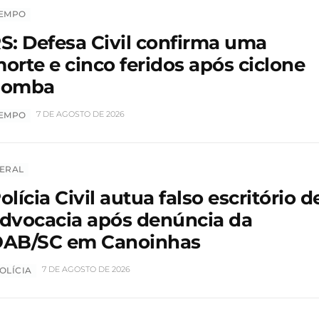
EMPO
S: Defesa Civil confirma uma
orte e cinco feridos após ciclone
bomba
7 DE AGOSTO DE 2026
EMPO
ERAL
olícia Civil autua falso escritório d
dvocacia após denúncia da
AB/SC em Canoinhas
7 DE AGOSTO DE 2026
OLÍCIA