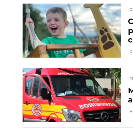
C
C
p
c
C
T
M
a
A