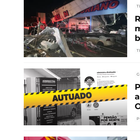
T
R
m
T
G
P
a
O
P