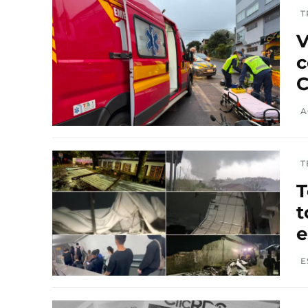
T
V
c
C
A
T
T
t
e
E