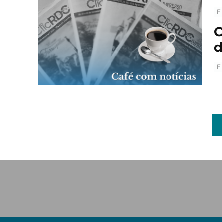
F
C
d
F