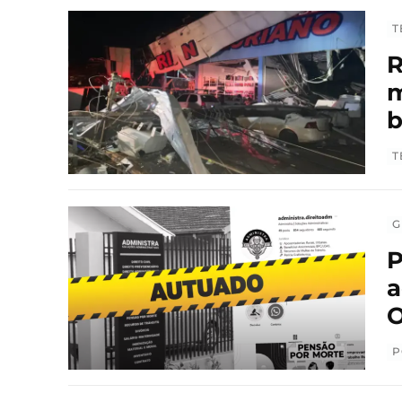
T
R
m
T
G
P
a
O
P