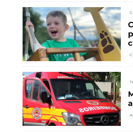
C
C
p
c
C
T
M
a
A