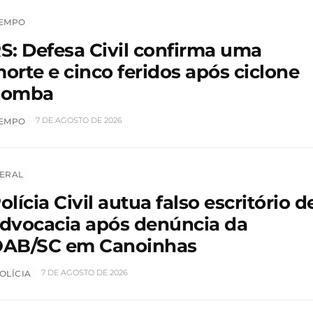
EMPO
S: Defesa Civil confirma uma
orte e cinco feridos após ciclone
bomba
7 DE AGOSTO DE 2026
EMPO
ERAL
olícia Civil autua falso escritório d
dvocacia após denúncia da
AB/SC em Canoinhas
7 DE AGOSTO DE 2026
OLÍCIA