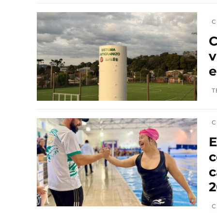
C
C
v
e
T
C
E
c
c
2
C