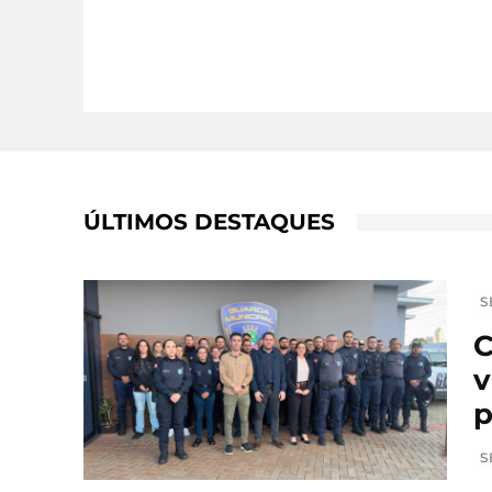
ÚLTIMOS DESTAQUES
S
C
v
p
S