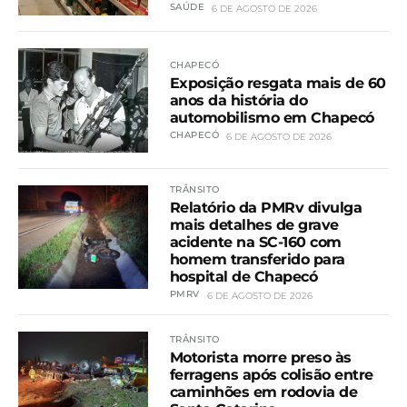
SAÚDE
6 DE AGOSTO DE 2026
CHAPECÓ
Exposição resgata mais de 60
anos da história do
automobilismo em Chapecó
CHAPECÓ
6 DE AGOSTO DE 2026
TRÂNSITO
Relatório da PMRv divulga
mais detalhes de grave
acidente na SC-160 com
homem transferido para
hospital de Chapecó
PMRV
6 DE AGOSTO DE 2026
TRÂNSITO
Motorista morre preso às
ferragens após colisão entre
caminhões em rodovia de