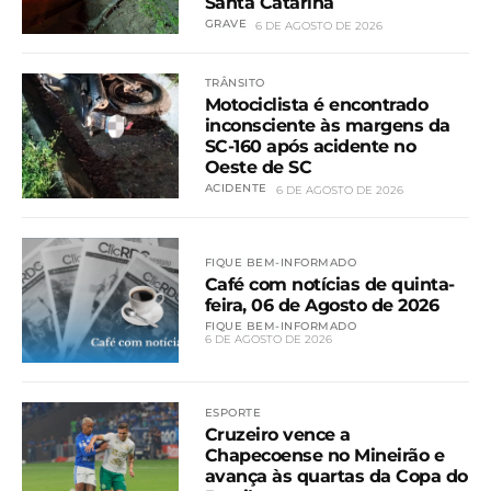
Santa Catarina
GRAVE
6 DE AGOSTO DE 2026
TRÂNSITO
Motociclista é encontrado
inconsciente às margens da
SC-160 após acidente no
Oeste de SC
ACIDENTE
6 DE AGOSTO DE 2026
FIQUE BEM-INFORMADO
Café com notícias de quinta-
feira, 06 de Agosto de 2026
FIQUE BEM-INFORMADO
6 DE AGOSTO DE 2026
ESPORTE
Cruzeiro vence a
Chapecoense no Mineirão e
avança às quartas da Copa do