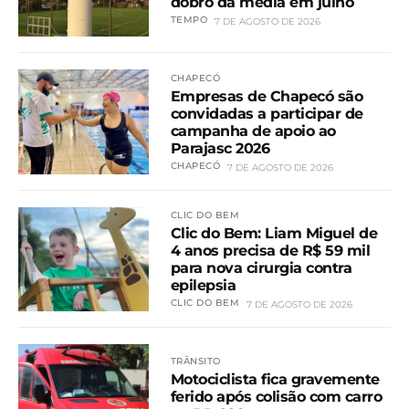
dobro da média em julho
TEMPO
7 DE AGOSTO DE 2026
CHAPECÓ
Empresas de Chapecó são
convidadas a participar de
campanha de apoio ao
Parajasc 2026
CHAPECÓ
7 DE AGOSTO DE 2026
CLIC DO BEM
Clic do Bem: Liam Miguel de
4 anos precisa de R$ 59 mil
para nova cirurgia contra
epilepsia
CLIC DO BEM
7 DE AGOSTO DE 2026
TRÂNSITO
Motociclista fica gravemente
ferido após colisão com carro