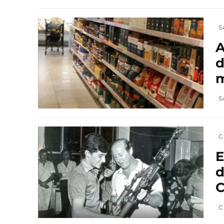
S
A
d
m
S
C
E
d
C
C