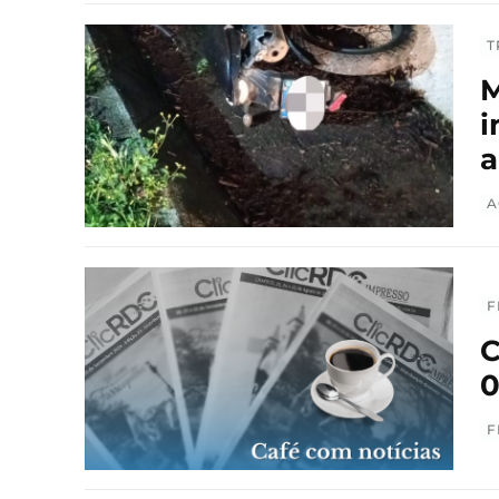
T
M
i
a
A
F
C
0
F