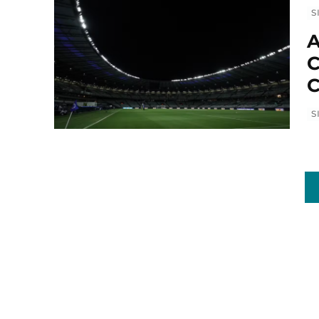
S
A
C
C
S