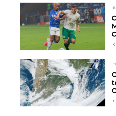
E
C
M
C
C
T
C
t
C
C