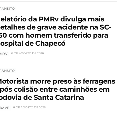
RÂNSITO
elatório da PMRv divulga mais
etalhes de grave acidente na SC-
60 com homem transferido para
ospital de Chapecó
6 DE AGOSTO DE 2026
MRV
RÂNSITO
otorista morre preso às ferragens
pós colisão entre caminhões em
odovia de Santa Catarina
6 DE AGOSTO DE 2026
RAVE