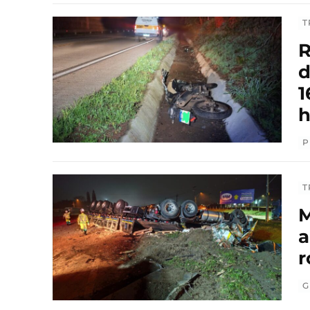
T
R
d
1
h
P
T
M
a
r
G