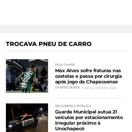
TROCAVA PNEU DE CARRO
SIGA CHAPE
Max Alves sofre fraturas nas
costelas e passa por cirurgia
após jogo da Chapecoense
CHAPECOENSE
9 DE AGOSTO DE 2026
SEGURANÇA PÚBLICA
Guarda Municipal autua 21
veículos por estacionamento
irregular próximo à
Unochapecó