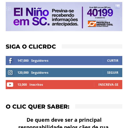
SIGA O CLICRDC
147,000
Seguidores
CURTIR
120,000
Seguidores
SEGUIR
13,000
Inscritos
INSCREVA-SE
O CLIC QUER SABER:
De quem deve ser a principal
responsabilidade pelos cães de rua,