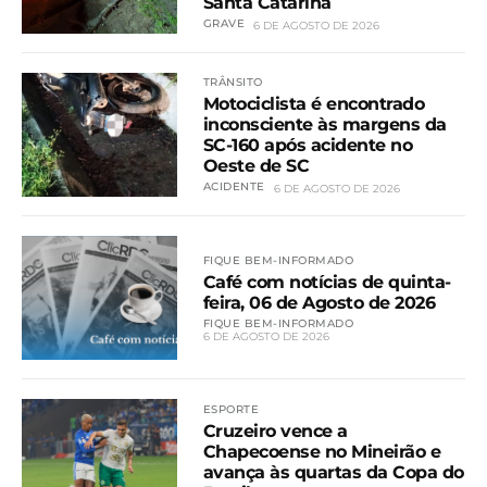
Santa Catarina
GRAVE
6 DE AGOSTO DE 2026
TRÂNSITO
Motociclista é encontrado
inconsciente às margens da
SC-160 após acidente no
Oeste de SC
ACIDENTE
6 DE AGOSTO DE 2026
FIQUE BEM-INFORMADO
Café com notícias de quinta-
feira, 06 de Agosto de 2026
FIQUE BEM-INFORMADO
6 DE AGOSTO DE 2026
ESPORTE
Cruzeiro vence a
Chapecoense no Mineirão e
avança às quartas da Copa do