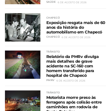
SAÚDE
6 DE AGOSTO DE 2026
CHAPECÓ
Exposição resgata mais de 60
anos da história do
automobilismo em Chapecó
CHAPECÓ
6 DE AGOSTO DE 2026
TRÂNSITO
Relatório da PMRv divulga
mais detalhes de grave
acidente na SC-160 com
homem transferido para
hospital de Chapecó
PMRV
6 DE AGOSTO DE 2026
TRÂNSITO
Motorista morre preso às
ferragens após colisão entre
caminhões em rodovia de