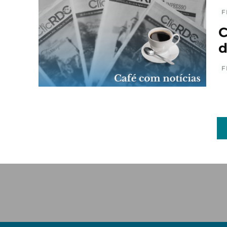
F
C
d
F