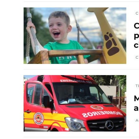
C
C
p
c
C
T
M
a
A