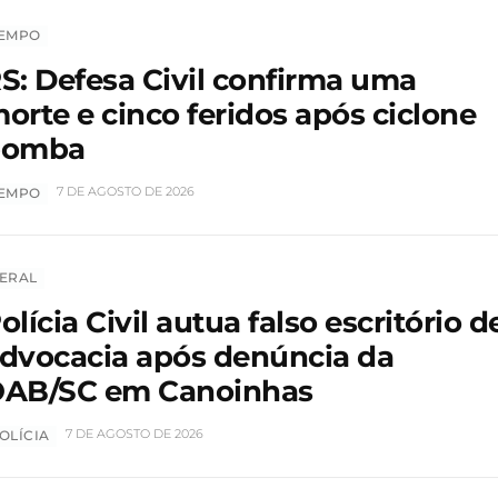
EMPO
S: Defesa Civil confirma uma
orte e cinco feridos após ciclone
bomba
7 DE AGOSTO DE 2026
EMPO
ERAL
olícia Civil autua falso escritório d
dvocacia após denúncia da
AB/SC em Canoinhas
7 DE AGOSTO DE 2026
OLÍCIA