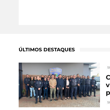
ÚLTIMOS DESTAQUES
S
C
v
p
S