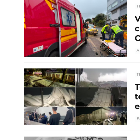
T
V
c
C
A
T
T
t
e
E