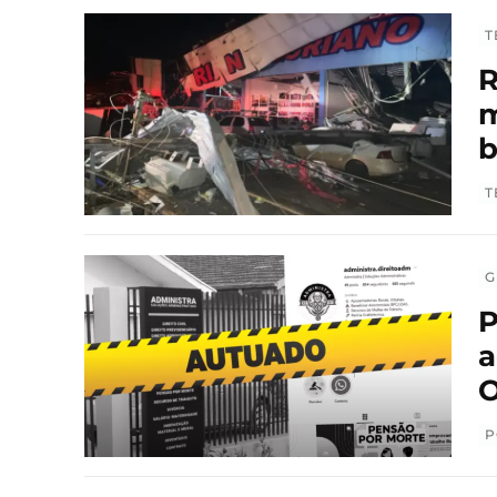
T
R
m
T
G
P
a
O
P