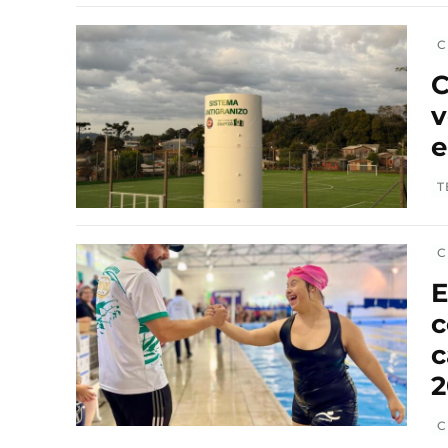
C
C
v
e
T
C
E
c
c
2
C