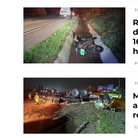
T
R
d
1
h
P
T
M
a
r
G