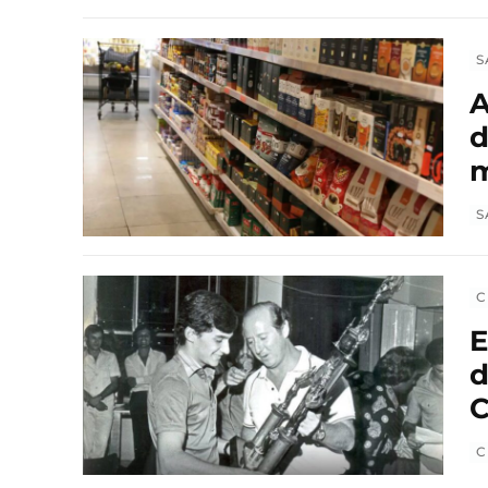
S
A
d
m
S
C
E
d
C
C