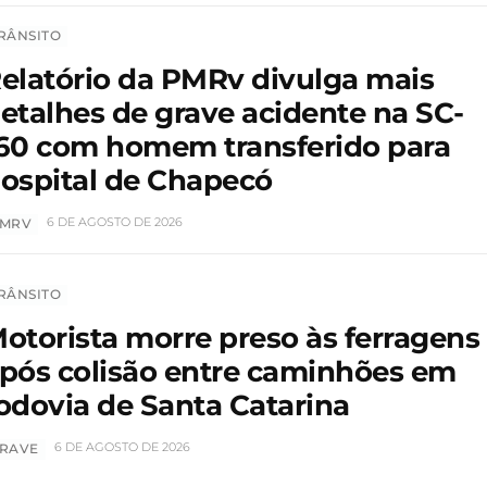
RÂNSITO
elatório da PMRv divulga mais
etalhes de grave acidente na SC-
60 com homem transferido para
ospital de Chapecó
6 DE AGOSTO DE 2026
MRV
RÂNSITO
otorista morre preso às ferragens
pós colisão entre caminhões em
odovia de Santa Catarina
6 DE AGOSTO DE 2026
RAVE