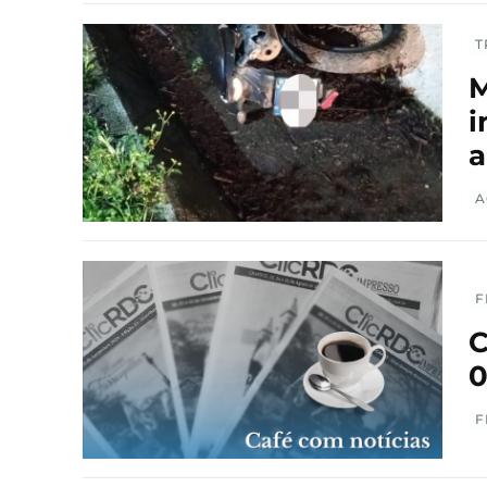
T
M
i
a
A
F
C
0
F