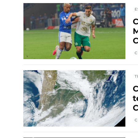
E
C
M
C
C
T
C
t
C
C