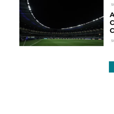
S
A
C
C
S