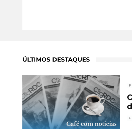
ÚLTIMOS DESTAQUES
F
C
d
F