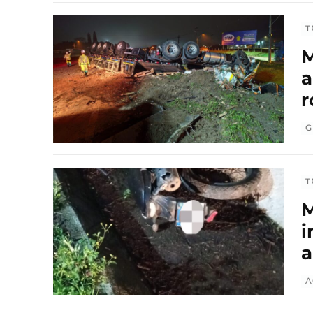
T
M
a
r
G
T
M
i
a
A