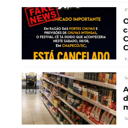
E
O
c
C
C
F
S
A
d
m
S