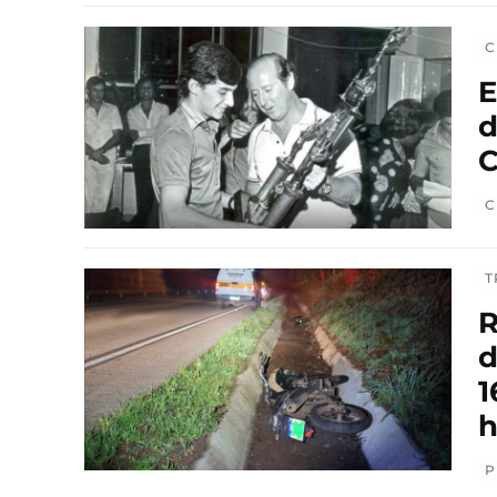
C
E
d
C
C
T
R
d
1
h
P