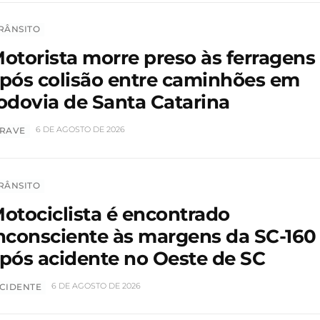
RÂNSITO
otorista morre preso às ferragens
pós colisão entre caminhões em
odovia de Santa Catarina
6 DE AGOSTO DE 2026
RAVE
RÂNSITO
otociclista é encontrado
nconsciente às margens da SC-160
pós acidente no Oeste de SC
6 DE AGOSTO DE 2026
CIDENTE