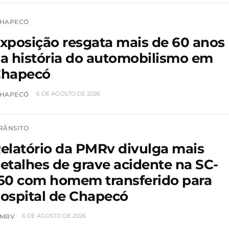
HAPECÓ
xposição resgata mais de 60 anos
a história do automobilismo em
hapecó
6 DE AGOSTO DE 2026
HAPECÓ
RÂNSITO
elatório da PMRv divulga mais
etalhes de grave acidente na SC-
60 com homem transferido para
ospital de Chapecó
6 DE AGOSTO DE 2026
MRV