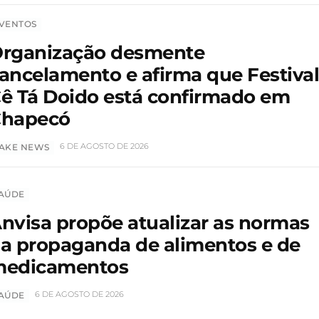
VENTOS
rganização desmente
ancelamento e afirma que Festiva
ê Tá Doido está confirmado em
hapecó
6 DE AGOSTO DE 2026
AKE NEWS
AÚDE
nvisa propõe atualizar as normas
a propaganda de alimentos e de
edicamentos
6 DE AGOSTO DE 2026
AÚDE