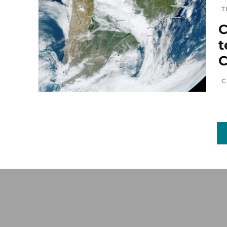
T
C
t
C
C