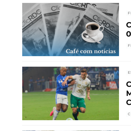
F
C
0
F
E
C
M
C
C