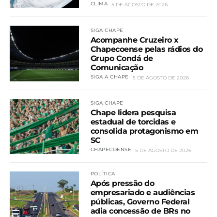
CLIMA
5 DE AGOSTO DE 2026
SIGA CHAPE
Acompanhe Cruzeiro x
Chapecoense pelas rádios do
Grupo Condá de
Comunicação
SIGA A CHAPE
5 DE AGOSTO DE 2026
SIGA CHAPE
Chape lidera pesquisa
estadual de torcidas e
consolida protagonismo em
SC
CHAPECOENSE
5 DE AGOSTO DE 2026
POLÍTICA
Após pressão do
empresariado e audiências
públicas, Governo Federal
adia concessão de BRs no