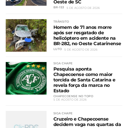
Oeste de SC
BR-153
5 DE AGOSTO DE 2026
TRÂNSITO
Homem de 71 anos morre
após ser resgatado de
helicóptero em acidente na
BR-282, no Oeste Catarinense
LUTO
5 DE AGOSTO DE 2026
SIGA CHAPE
Pesquisa aponta
Chapecoense como maior
torcida de Santa Catarina e
revela força da marca no
Estado
CHAPECOENSE NO TOPO
5 DE AGOSTO DE 2026
SIGA CHAPE
Cruzeiro e Chapecoense
decidem vaga nas quartas da