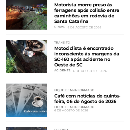
Motorista morre preso às
ferragens após colisão entre
caminhões em rodovia de
Santa Catarina
GRAVE
6 DE AGOSTO DE 2026
TRÂNSITO
Motociclista é encontrado
inconsciente às margens da
SC-160 após acidente no
Oeste de SC
ACIDENTE
6 DE AGOSTO DE 2026
FIQUE BEM-INFORMADO
Café com notícias de quinta-
feira, 06 de Agosto de 2026
FIQUE BEM-INFORMADO
6 DE AGOSTO DE 2026
ESPORTE