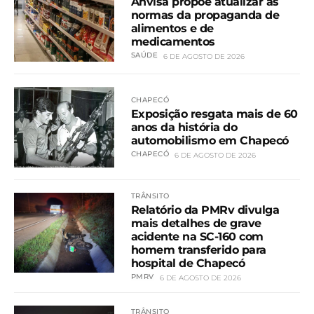
Anvisa propõe atualizar as
normas da propaganda de
alimentos e de
medicamentos
SAÚDE
6 DE AGOSTO DE 2026
CHAPECÓ
Exposição resgata mais de 60
anos da história do
automobilismo em Chapecó
CHAPECÓ
6 DE AGOSTO DE 2026
TRÂNSITO
Relatório da PMRv divulga
mais detalhes de grave
acidente na SC-160 com
homem transferido para
hospital de Chapecó
PMRV
6 DE AGOSTO DE 2026
TRÂNSITO