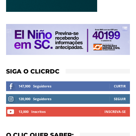
SIGA O CLICRDC
147,000
Seguidores
CURTIR
120,000
Seguidores
SEGUIR
13,000
Inscritos
INSCREVA-SE
O CLIC QUER SABER: