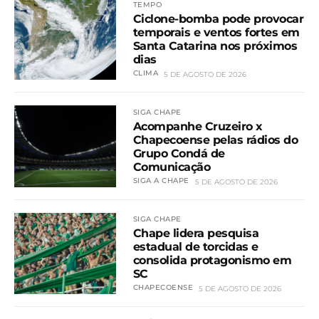
TEMPO
Ciclone-bomba pode provocar
temporais e ventos fortes em
Santa Catarina nos próximos
dias
CLIMA
5 DE AGOSTO DE 2026
SIGA CHAPE
Acompanhe Cruzeiro x
Chapecoense pelas rádios do
Grupo Condá de
Comunicação
SIGA A CHAPE
5 DE AGOSTO DE 2026
SIGA CHAPE
Chape lidera pesquisa
estadual de torcidas e
consolida protagonismo em
SC
CHAPECOENSE
5 DE AGOSTO DE 2026