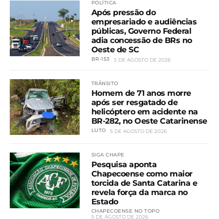
POLÍTICA
Após pressão do
empresariado e audiências
públicas, Governo Federal
adia concessão de BRs no
Oeste de SC
BR-153
5 DE AGOSTO DE 2026
TRÂNSITO
Homem de 71 anos morre
após ser resgatado de
helicóptero em acidente na
BR-282, no Oeste Catarinense
LUTO
5 DE AGOSTO DE 2026
SIGA CHAPE
Pesquisa aponta
Chapecoense como maior
torcida de Santa Catarina e
revela força da marca no
Estado
CHAPECOENSE NO TOPO
5 DE AGOSTO DE 2026