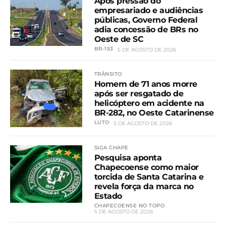
Após pressão do
empresariado e audiências
públicas, Governo Federal
adia concessão de BRs no
Oeste de SC
BR-153
5 DE AGOSTO DE 2026
TRÂNSITO
Homem de 71 anos morre
após ser resgatado de
helicóptero em acidente na
BR-282, no Oeste Catarinense
LUTO
5 DE AGOSTO DE 2026
SIGA CHAPE
Pesquisa aponta
Chapecoense como maior
torcida de Santa Catarina e
revela força da marca no
Estado
CHAPECOENSE NO TOPO
5 DE AGOSTO DE 2026