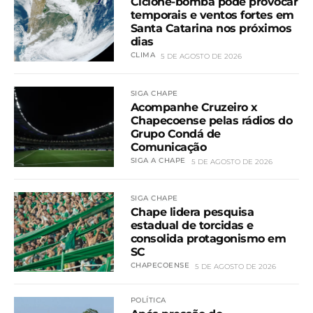
Ciclone-bomba pode provocar
temporais e ventos fortes em
Santa Catarina nos próximos
dias
CLIMA
5 DE AGOSTO DE 2026
SIGA CHAPE
Acompanhe Cruzeiro x
Chapecoense pelas rádios do
Grupo Condá de
Comunicação
SIGA A CHAPE
5 DE AGOSTO DE 2026
SIGA CHAPE
Chape lidera pesquisa
estadual de torcidas e
consolida protagonismo em
SC
CHAPECOENSE
5 DE AGOSTO DE 2026
POLÍTICA