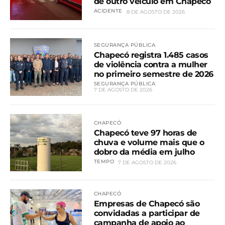
de outro veículo em Chapecó
ACIDENTE
8 DE AGOSTO DE 2026
SEGURANÇA PÚBLICA
Chapecó registra 1.485 casos
de violência contra a mulher
no primeiro semestre de 2026
SEGURANÇA PÚBLICA
7 DE AGOSTO DE 2026
CHAPECÓ
Chapecó teve 97 horas de
chuva e volume mais que o
dobro da média em julho
TEMPO
7 DE AGOSTO DE 2026
CHAPECÓ
Empresas de Chapecó são
convidadas a participar de
campanha de apoio ao