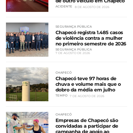
de outro veículo em Chapecó
ACIDENTE
8 DE AGOSTO DE 2026
SEGURANÇA PÚBLICA
Chapecó registra 1.485 casos
de violência contra a mulher
no primeiro semestre de 2026
SEGURANÇA PÚBLICA
7 DE AGOSTO DE 2026
CHAPECÓ
Chapecó teve 97 horas de
chuva e volume mais que o
dobro da média em julho
TEMPO
7 DE AGOSTO DE 2026
CHAPECÓ
Empresas de Chapecó são
convidadas a participar de
campanha de apoio ao