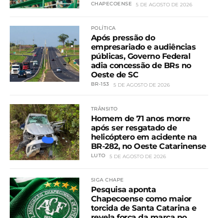
CHAPECOENSE
5 DE AGOSTO DE 2026
POLÍTICA
Após pressão do
empresariado e audiências
públicas, Governo Federal
adia concessão de BRs no
Oeste de SC
BR-153
5 DE AGOSTO DE 2026
TRÂNSITO
Homem de 71 anos morre
após ser resgatado de
helicóptero em acidente na
BR-282, no Oeste Catarinense
LUTO
5 DE AGOSTO DE 2026
SIGA CHAPE
Pesquisa aponta
Chapecoense como maior
torcida de Santa Catarina e
revela força da marca no