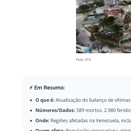
Foto: VTV
⚡ Em Resumo:
O que é:
Atualização do balanço de vítimas
Números/Dados:
589 mortos, 2.980 feridos
Onde:
Regiões afetadas na Venezuela, incl
Quem afeta:
População venezuelana atingi