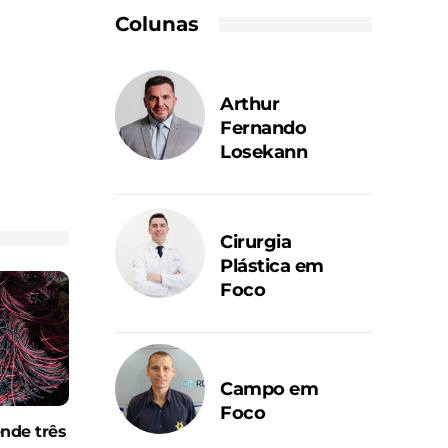
Colunas
Arthur
Fernando
Losekann
Cirurgia
Plástica em
Foco
Campo em
Foco
ende três