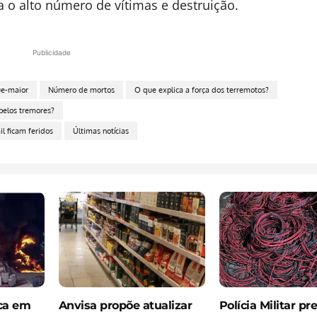
 o alto número de vítimas e destruição.
Publicidade
e-maior
Número de mortos
O que explica a força dos terremotos?
pelos tremores?
l ficam feridos
Últimas notícias
ica em
Anvisa propõe atualizar
Polícia Militar pr