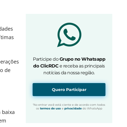
idades
ítimas
Participe do
Grupo no Whatsapp
perações
do ClicRDC
e receba as principais
ão de
notícias da nossa região.
Quero Participar
*Ao entrar você está ciente e de acordo com todos
os
termos de uso
e
privacidade
do WhatsApp
à baixa
 em