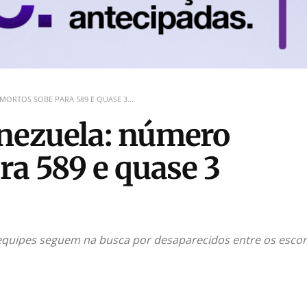
ORTOS SOBE PARA 589 E QUASE 3...
nezuela: número
ra 589 e quase 3
 equipes seguem na busca por desaparecidos entre os esc