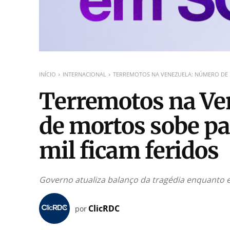
INÍCIO
INTERNACIONAL
TERREMOTOS NA VENEZUELA: NÚMERO DE M
Terremotos na Ve
de mortos sobe pa
mil ficam feridos
Governo atualiza balanço da tragédia enquanto
ClicRDC
por