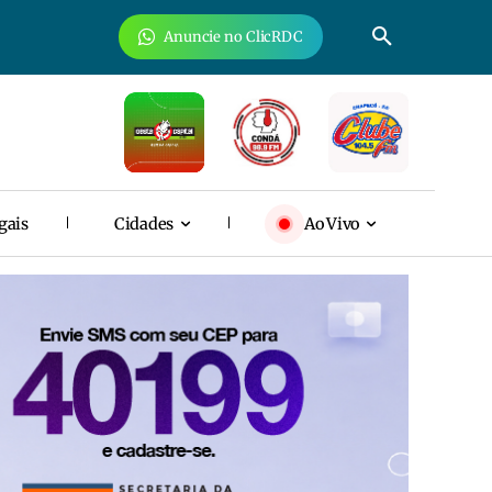
Anuncie no ClicRDC
gais
Cidades
Ao Vivo