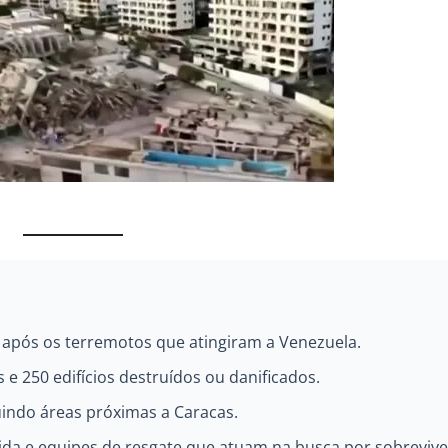
 após os terremotos que atingiram a Venezuela.
 e 250 edifícios destruídos ou danificados.
uindo áreas próximas a Caracas.
da e equipes de resgate que atuam na busca por sobrevive