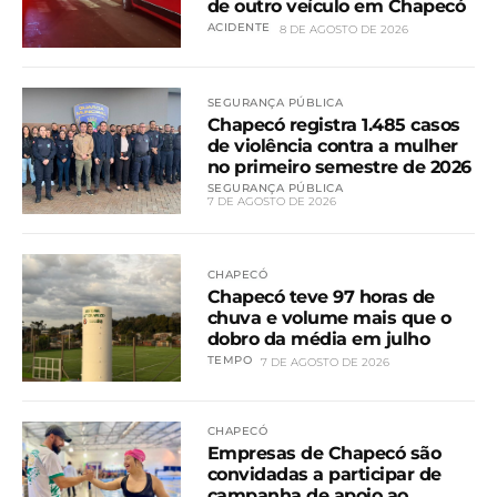
de outro veículo em Chapecó
ACIDENTE
8 DE AGOSTO DE 2026
SEGURANÇA PÚBLICA
Chapecó registra 1.485 casos
de violência contra a mulher
no primeiro semestre de 2026
SEGURANÇA PÚBLICA
7 DE AGOSTO DE 2026
CHAPECÓ
Chapecó teve 97 horas de
chuva e volume mais que o
dobro da média em julho
TEMPO
7 DE AGOSTO DE 2026
CHAPECÓ
Empresas de Chapecó são
convidadas a participar de
campanha de apoio ao