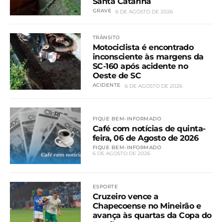
Santa Catarina
GRAVE
6 DE AGOSTO DE 2026
TRÂNSITO
Motociclista é encontrado
inconsciente às margens da
SC-160 após acidente no
Oeste de SC
ACIDENTE
6 DE AGOSTO DE 2026
FIQUE BEM-INFORMADO
Café com notícias de quinta-
feira, 06 de Agosto de 2026
FIQUE BEM-INFORMADO
6 DE AGOSTO DE 2026
ESPORTE
Cruzeiro vence a
Chapecoense no Mineirão e
avança às quartas da Copa do