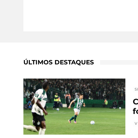
ÚLTIMOS DESTAQUES
S
C
f
V