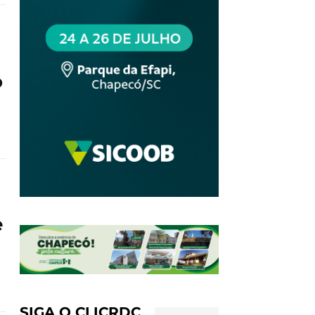
o
e
SIGA O CLICRDC