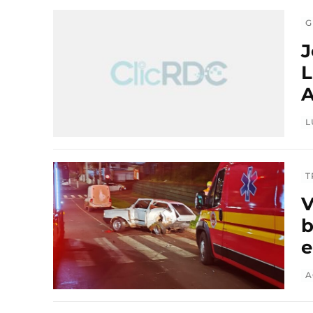
G
J
L
A
L
T
V
b
e
A