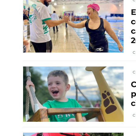
E
c
c
2
C
C
C
p
c
C