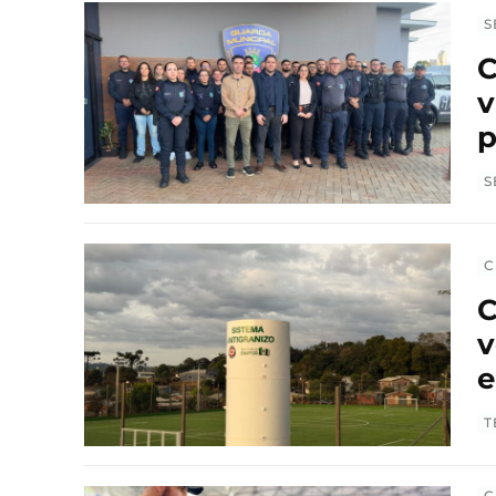
S
C
v
p
S
C
C
v
e
T
C