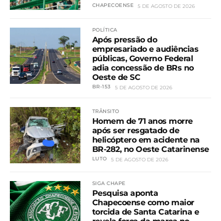
CHAPECOENSE
5 DE AGOSTO DE 2026
POLÍTICA
Após pressão do
empresariado e audiências
públicas, Governo Federal
adia concessão de BRs no
Oeste de SC
BR-153
5 DE AGOSTO DE 2026
TRÂNSITO
Homem de 71 anos morre
após ser resgatado de
helicóptero em acidente na
BR-282, no Oeste Catarinense
LUTO
5 DE AGOSTO DE 2026
SIGA CHAPE
Pesquisa aponta
Chapecoense como maior
torcida de Santa Catarina e