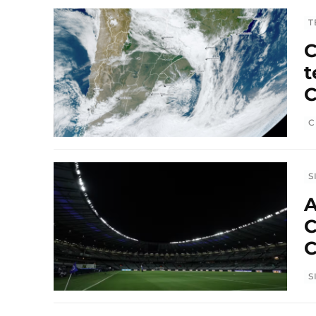
T
C
t
C
C
S
A
C
C
S