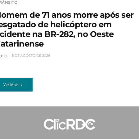
RÂNSITO
omem de 71 anos morre após ser
esgatado de helicóptero em
cidente na BR-282, no Oeste
atarinense
5 DE AGOSTO DE 2026
UTO
Ver Mais