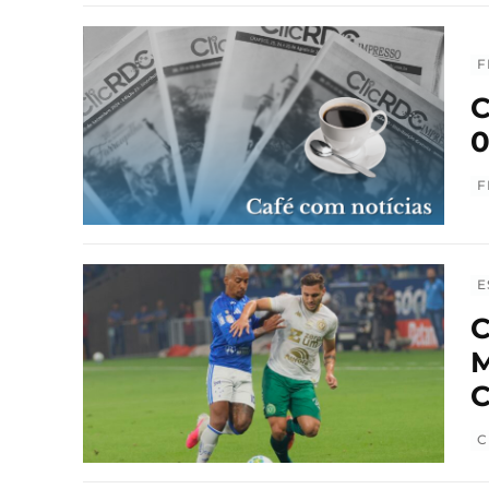
F
C
0
F
E
C
M
C
C