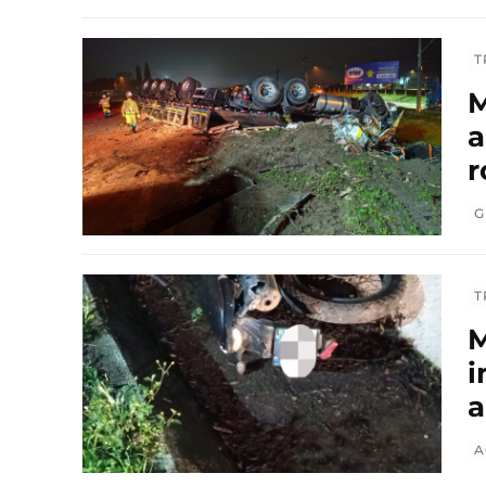
T
M
a
r
G
T
M
i
a
A