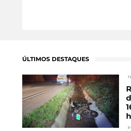
ÚLTIMOS DESTAQUES
T
R
d
1
h
P