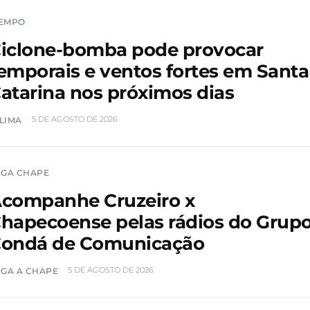
EMPO
iclone-bomba pode provocar
emporais e ventos fortes em Santa
atarina nos próximos dias
5 DE AGOSTO DE 2026
LIMA
IGA CHAPE
companhe Cruzeiro x
hapecoense pelas rádios do Grup
ondá de Comunicação
5 DE AGOSTO DE 2026
IGA A CHAPE