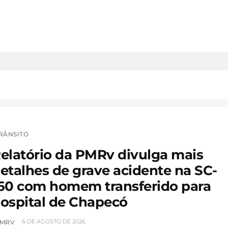
RÂNSITO
elatório da PMRv divulga mais
etalhes de grave acidente na SC-
60 com homem transferido para
ospital de Chapecó
6 DE AGOSTO DE 2026
MRV