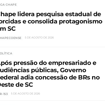
IGA CHAPE
hape lidera pesquisa estadual de
orcidas e consolida protagonismo
em SC
5 DE AGOSTO DE 2026
HAPECOENSE
OLÍTICA
pós pressão do empresariado e
udiências públicas, Governo
ederal adia concessão de BRs no
este de SC
5 DE AGOSTO DE 2026
R-153