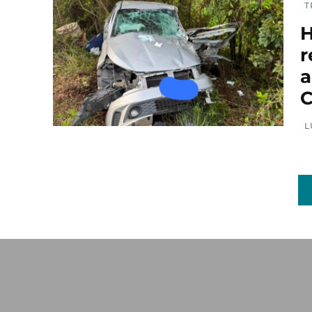
T
H
r
a
C
L