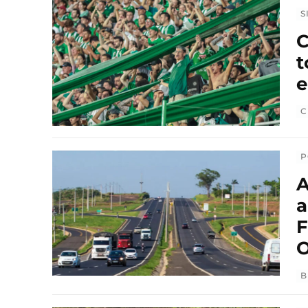
S
C
t
C
P
A
a
F
O
B