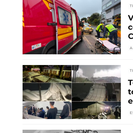
T
V
c
C
A
T
T
t
e
E