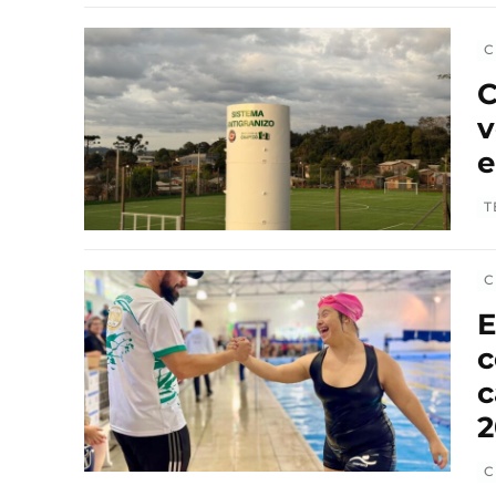
C
C
v
e
T
C
E
c
c
2
C