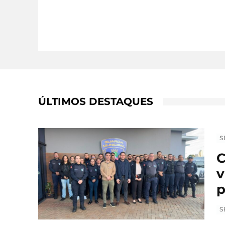
ÚLTIMOS DESTAQUES
S
C
v
p
S