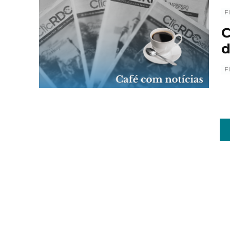
F
C
d
F