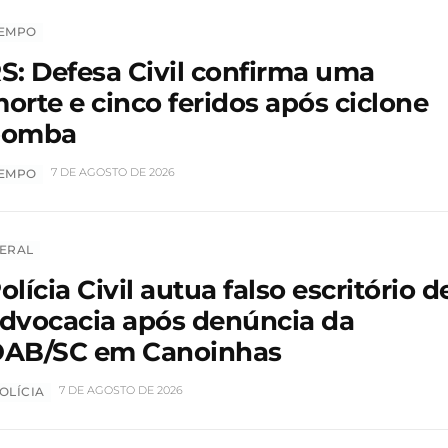
EMPO
S: Defesa Civil confirma uma
orte e cinco feridos após ciclone
bomba
7 DE AGOSTO DE 2026
EMPO
ERAL
olícia Civil autua falso escritório d
dvocacia após denúncia da
AB/SC em Canoinhas
7 DE AGOSTO DE 2026
OLÍCIA