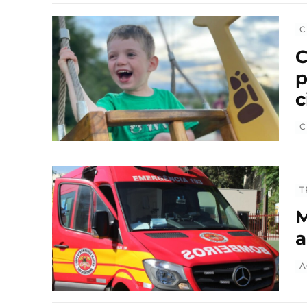
C
C
p
c
C
T
M
a
A