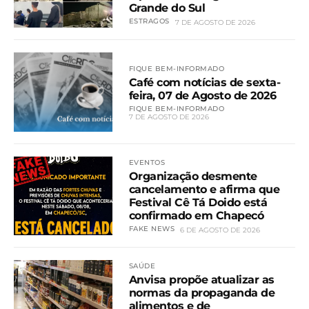
Grande do Sul
ESTRAGOS
7 DE AGOSTO DE 2026
FIQUE BEM-INFORMADO
Café com notícias de sexta-
feira, 07 de Agosto de 2026
FIQUE BEM-INFORMADO
7 DE AGOSTO DE 2026
EVENTOS
Organização desmente
cancelamento e afirma que
Festival Cê Tá Doido está
confirmado em Chapecó
FAKE NEWS
6 DE AGOSTO DE 2026
SAÚDE
Anvisa propõe atualizar as
normas da propaganda de
alimentos e de